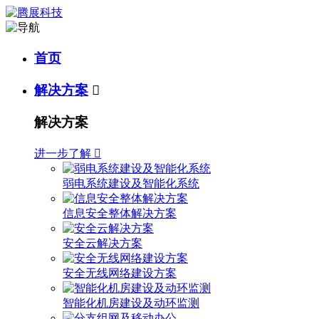
首页
解决方案

解决方案
进一步了解

弱电系统建设及智能化系统
信息安全整体解决方案
安全云解决方案
安全无线网络建设方案
智能化机房建设及动环监测