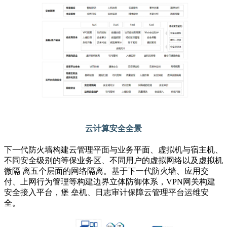
云计算安全全景
下一代防火墙构建云管理平面与业务平面、虚拟机与宿主机、
不同安全级别的等保业务区、不同用户的虚拟网络以及虚拟机
微隔 离五个层面的网络隔离。基于下一代防火墙、应用交
付、上网行为管理等构建边界立体防御体系，VPN网关构建
安全接入平台，堡 垒机、日志审计保障云管理平台运维安
全。