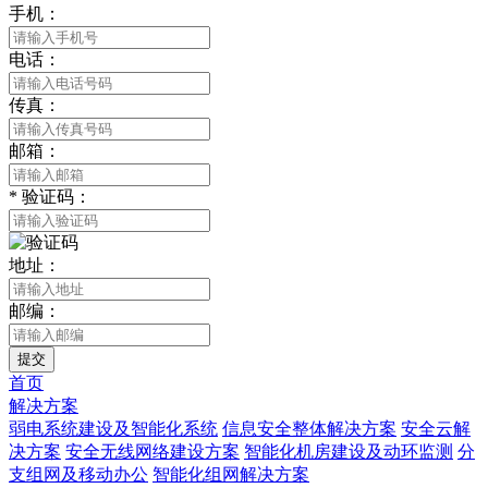
手机：
电话：
传真：
邮箱：
*
验证码：
地址：
邮编：
提交
首页
解决方案
弱电系统建设及智能化系统
信息安全整体解决方案
安全云解
决方案
安全无线网络建设方案
智能化机房建设及动环监测
分
支组网及移动办公
智能化组网解决方案