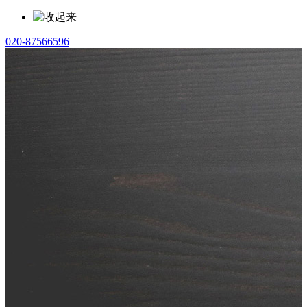
020-87566596