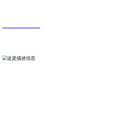
世界杯官方网页版-世界杯(中国),
服务热线：
020-87566596
地址：
广州市萝岗区科学城科学大道绿地中央广场E栋2716室