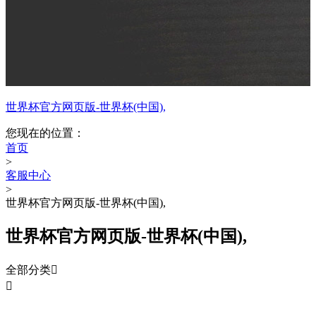
世界杯官方网页版-世界杯(中国),
您现在的位置：
首页
>
客服中心
>
世界杯官方网页版-世界杯(中国),
世界杯官方网页版-世界杯(中国),
全部分类

